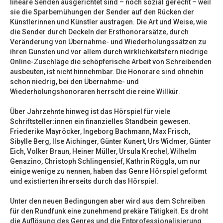
lineare Senden ausgerichtet sind – noch sozial gerecht – weil
sie die Sparbemühungen der Sender auf den Rücken der
Künstlerinnen und Künstler austragen. Die Art und Weise, wie
die Sender durch Deckeln der Ersthonorarsätze, durch
Veränderung von Übernahme- und Wiederholungssätzen zu
ihren Gunsten und vor allem durch wirklichkeitsfern niedrige
Online-Zuschläge die schöpferische Arbeit von Schreibenden
ausbeuten, ist nicht hinnehmbar. Die Honorare sind ohnehin
schon niedrig, bei den Übernahme- und
Wiederholungshonoraren herrscht die reine Willkür.
Über Jahrzehnte hinweg ist das Hörspiel für viele
Schriftsteller:innen ein finanzielles Standbein gewesen.
Friederike Mayröcker, Ingeborg Bachmann, Max Frisch,
Sibylle Berg, Ilse Aichinger, Günter Kunert, Urs Widmer, Günter
Eich, Volker Braun, Heiner Müller, Ursula Krechel, Wilhelm
Genazino, Christoph Schlingensief, Kathrin Röggla, um nur
einige wenige zu nennen, haben das Genre Hörspiel geformt
und existierten ihrerseits durch das Hörspiel.
Unter den neuen Bedingungen aber wird aus dem Schreiben
für den Rundfunk eine zunehmend prekäre Tätigkeit. Es droht
die Auflösung des Genres und die Entprofessionalisierung