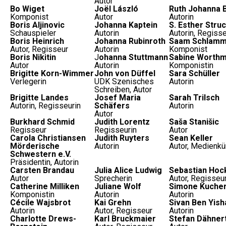
Autor
Bo Wiget
Joël László
Ruth Johanna 
Komponist
Autor
Autorin
Boris Aljinovic
Johanna Kaptein
S. Esther Stru
Schauspieler
Autorin
Autorin, Regisse
Boris Heinrich
Johanna Rubinroth
Saam Schlamm
Autor, Regisseur
Autorin
Komponist
Boris Nikitin
J
ohanna Stuttmann
Sabine Worth
Autor
Autorin
Komponistin
Brigitte Korn-Wimmer
John von Düffel
Sara Schüller
Verlegerin
UDK Szenisches
Autorin
Schreiben, Autor
Brigitte Landes
Josef Maria
Sarah Trilsch
Autorin, Regisseurin
Schäfers
Autorin
Autor
Burkhard Schmid
Judith Lorentz
Saša Stanišic
Regisseur
Regisseurin
Autor
Carola Christiansen
Judith Ruyters
Sean Keller
Mörderische
Autorin
Autor, Medienkü
Schwestern e.V.
Präsidentin, Autorin
Carsten Brandau
Julia Alice Ludwig
Sebastian Hoc
Autor
Sprecherin
Autor, Regisseu
Catherine Milliken
Juliane Wolf
Simone Kuche
Komponistin
Autorin
Autorin
Cécile Wajsbrot
Kai Grehn
Sivan Ben Yish
Autorin
Autor, Regisseur
Autorin
Charlotte Drews-
Karl Bruckmaier
Stefan Dähner