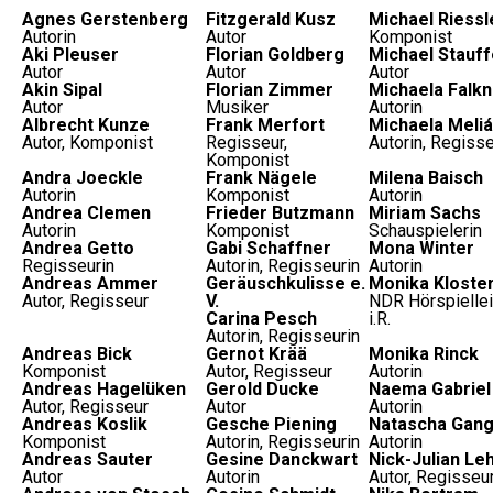
Agnes Gerstenberg
Fitzgerald Kusz
Michael Riessl
Autorin
Autor
Komponist
Aki Pleuser
Florian Goldberg
Michael Stauff
Autor
Autor
Autor
Akin Sipal
Florian Zimmer
Michaela Falkn
Autor
Musiker
Autorin
Albrecht Kunze
Frank Merfort
Michaela Meli
Autor, Komponist
Regisseur,
Autorin, Regisse
Komponist
Andra Joeckle
Frank Nägele
Milena Baisch
Autorin
Komponist
Autorin
Andrea Clemen
Frieder Butzmann
Miriam Sachs
Autorin
Komponist
Schauspielerin
Andrea Getto
Gabi Schaffner
Mona Winter
Regisseurin
Autorin, Regisseurin
Autorin
Andreas Ammer
Geräuschkulisse e.
Monika Kloste
Autor, Regisseur
V.
NDR Hörspiellei
Carina Pesch
i.R.
Autorin, Regisseurin
Andreas Bick
Gernot Krää
Monika Rinck
Komponist
Autor, Regisseur
Autorin
Andreas Hagelüken
Gerold Ducke
Naema Gabriel
Autor, Regisseur
Autor
Autorin
Andreas Koslik
Gesche Piening
Natascha Gang
Komponist
Autorin, Regisseurin
Autorin
Andreas Sauter
Gesine Danckwart
Nick-Julian L
Autor
Autorin
Autor, Regisseu