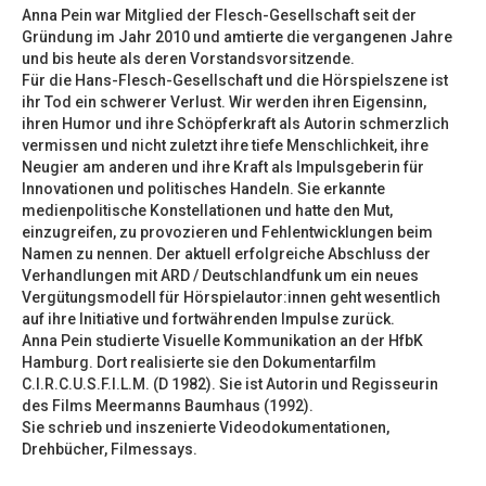
Anna Pein war Mitglied der Flesch-Gesellschaft seit der
Gründung im Jahr 2010 und amtierte die vergangenen Jahre
und bis heute als deren Vorstandsvorsitzende.
Für die Hans-Flesch-Gesellschaft und die Hörspielszene ist
ihr Tod ein schwerer Verlust. Wir werden ihren Eigensinn,
ihren Humor und ihre Schöpferkraft als Autorin schmerzlich
vermissen und nicht zuletzt ihre tiefe Menschlichkeit, ihre
Neugier am anderen und ihre Kraft als Impulsgeberin für
Innovationen und politisches Handeln. Sie erkannte
medienpolitische Konstellationen und hatte den Mut,
einzugreifen, zu provozieren und Fehlentwicklungen beim
Namen zu nennen. Der aktuell erfolgreiche Abschluss der
Verhandlungen mit ARD / Deutschlandfunk um ein neues
Vergütungsmodell für Hörspielautor:innen geht wesentlich
auf ihre Initiative und fortwährenden Impulse zurück.
Anna Pein studierte Visuelle Kommunikation an der HfbK
Hamburg. Dort realisierte sie den Dokumentarfilm
C.I.R.C.U.S.F.I.L.M. (D 1982). Sie ist Autorin und Regisseurin
des Films Meermanns Baumhaus (1992).
Sie schrieb und inszenierte Videodokumentationen,
Drehbücher, Filmessays.