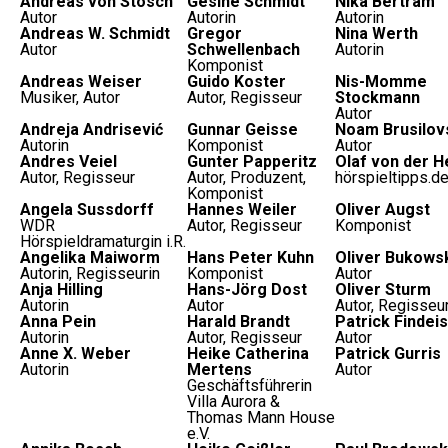
Andreas von Stosch
Gesine Schmidt
Nika Bertram
Autor
Autorin
Autorin
Andreas W. Schmidt
Gregor
Nina Werth
Autor
Schwellenbach
Autorin
Komponist
Andreas Weiser
Guido Koster
Nis-Momme
Musiker, Autor
Autor, Regisseur
Stockmann
Autor
Andreja Andrisević
Gunnar Geisse
Noam Brusilov
Autorin
Komponist
Autor
Andres Veiel
Gunter Papperitz
Olaf von der H
Autor, Regisseur
Autor, Produzent,
hörspieltipps.d
Komponist
Angela Sussdorff
Hannes Weiler
Oliver Augst
WDR
Autor, Regisseur
Komponist
Hörspieldramaturgin i.R.
Angelika Maiworm
Hans Peter Kuhn
Oliver Bukows
Autorin, Regisseurin
Komponist
Autor
Anja Hilling
Hans-Jörg Dost
Oliver Sturm
Autorin
Autor
Autor, Regisseu
Anna Pein
Harald Brandt
Patrick Findeis
Autorin
Autor, Regisseur
Autor
Anne X. Weber
Heike Catherina
Patrick Gurris
Autorin
Mertens
Autor
Geschäftsführerin
Villa Aurora &
Thomas Mann House
e.V.