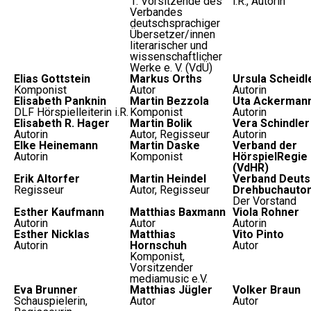
1. Vorsitzende des
i.R., Autorin
Verbandes
deutschsprachiger
Übersetzer/innen
literarischer und
wissenschaftlicher
Werke e. V. (VdÜ)
Elias Gottstein
Markus Orths
Ursula Scheidl
Komponist
Autor
Autorin
Elisabeth Panknin
Martin Bezzola
Uta Ackerman
DLF Hörspielleiterin i.R.
Komponist
Autorin
Elisabeth R. Hager
Martin Bolik
Vera Schindler
Autorin
Autor, Regisseur
Autorin
Elke Heinemann
Martin Daske
Verband der
Autorin
Komponist
HörspielRegie e
(VdHR)
Erik Altorfer
Martin Heindel
Verband Deuts
Regisseur
Autor, Regisseur
Drehbuchautor
Der Vorstand
Esther Kaufmann
Matthias Baxmann
Viola Rohner
Autorin
Autor
Autorin
Esther Nicklas
Matthias
Vito Pinto
Autorin
Hornschuh
Autor
Komponist,
Vorsitzender
mediamusic e.V.
Eva Brunner
Matthias Jügler
Volker Braun
Schauspielerin,
Autor
Autor