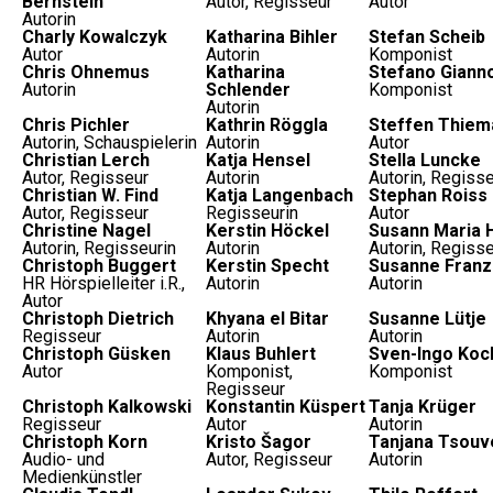
Bernstein
Autor, Regisseur
Autor
Autorin
Charly Kowalczyk
Katharina Bihler
Stefan Scheib
Autor
Autorin
Komponist
Chris Ohnemus
Katharina
Stefano Gianno
Autorin
Schlender
Komponist
Autorin
Chris Pichler
Kathrin Röggla
Steffen Thiem
Autorin, Schauspielerin
Autorin
Autor
Christian Lerch
Katja Hensel
Stella Luncke
Autor, Regisseur
Autorin
Autorin, Regisse
Christian W. Find
Katja Langenbach
Stephan Roiss
Autor, Regisseur
Regisseurin
Autor
Christine Nagel
Kerstin Höckel
Susann Maria 
Autorin, Regisseurin
Autorin
Autorin, Regisse
Christoph Buggert
Kerstin Specht
Susanne Fran
HR Hörspielleiter i.R.,
Autorin
Autorin
Autor
Christoph Dietrich
Khyana el Bitar
Susanne Lütje
Regisseur
Autorin
Autorin
Christoph Güsken
Klaus Buhlert
Sven-Ingo Koc
Autor
Komponist,
Komponist
Regisseur
Christoph Kalkowski
Konstantin Küspert
Tanja Krüger
Regisseur
Autor
Autorin
Christoph Korn
Kristo Šagor
Tanjana Tsouve
Audio- und
Autor, Regisseur
Autorin
Medienkünstler