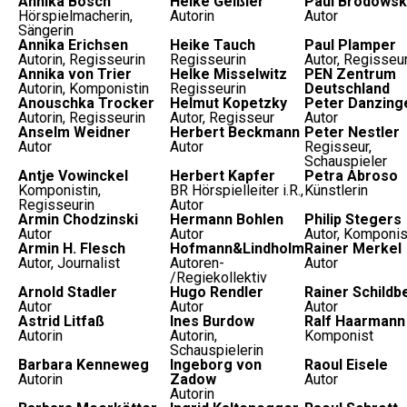
Annika Bosch
Heike Geißler
Paul Brodowsk
Hörspielmacherin,
Autorin
Autor
Sängerin
Annika Erichsen
Heike Tauch
Paul Plamper
Autorin, Regisseurin
Regisseurin
Autor, Regisseu
Annika von Trier
Helke Misselwitz
PEN Zentrum
Autorin, Komponistin
Regisseurin
Deutschland
Anouschka Trocker
Helmut Kopetzky
Peter Danzing
Autorin, Regisseurin
Autor, Regisseur
Autor
Anselm Weidner
Herbert Beckmann
Peter Nestler
Autor
Autor
Regisseur,
Schauspieler
Antje Vowinckel
Herbert Kapfer
Petra Abroso
Komponistin,
BR Hörspielleiter i.R.,
Künstlerin
Regisseurin
Autor
Armin Chodzinski
Hermann Bohlen
Philip Stegers
Autor
Autor
Autor, Komponis
Armin H. Flesch
Hofmann&Lindholm
Rainer Merkel
Autor, Journalist
Autoren-
Autor
/Regiekollektiv
Arnold Stadler
Hugo Rendler
Rainer Schildb
Autor
Autor
Autor
Astrid Litfaß
Ines Burdow
Ralf Haarmann
Autorin
Autorin,
Komponist
Schauspielerin
Barbara Kenneweg
Ingeborg von
Raoul Eisele
Autorin
Zadow
Autor
Autorin