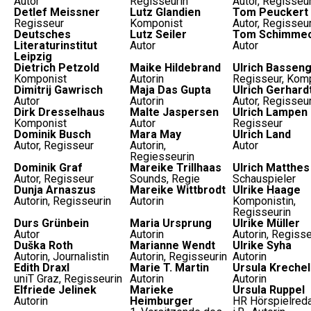
Autor
Regisseurin
Autor, Regisseu
Detlef Meissner
Lutz Glandien
Tom Peuckert
Regisseur
Komponist
Autor, Regisseu
Deutsches
Lutz Seiler
Tom Schimme
Literaturinstitut
Autor
Autor
Leipzig
Dietrich Petzold
Maike Hildebrand
Ulrich Bassen
Komponist
Autorin
Regisseur, Kom
Dimitrij Gawrisch
Maja Das Gupta
Ulrich Gerhard
Autor
Autorin
Autor, Regisseu
Dirk Dresselhaus
Malte Jaspersen
Ulrich Lampen
Komponist
Autor
Regisseur
Dominik Busch
Mara May
Ulrich Land
Autor, Regisseur
Autorin,
Autor
Regiesseurin
Dominik Graf
Mareike Trillhaas
Ulrich Matthes
Autor, Regisseur
Sounds, Regie
Schauspieler
Dunja Arnaszus
Mareike Wittbrodt
Ulrike Haage
Autorin, Regisseurin
Autorin
Komponistin,
Regisseurin
Durs Grünbein
Maria Ursprung
Ulrike Müller
Autor
Autorin
Autorin, Regisse
Duška Roth
Marianne Wendt
Ulrike Syha
Autorin, Journalistin
Autorin, Regisseurin
Autorin
Edith Draxl
Marie T. Martin
Ursula Krechel
uniT Graz, Regisseurin
Autorin
Autorin
Elfriede Jelinek
Marieke
Ursula Ruppel
Autorin
Heimburger
HR Hörspielreda