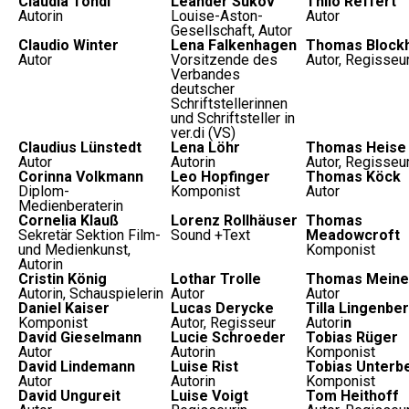
Claudia Tondl
Leander Sukov
Thilo Reffert
Autorin
Louise-Aston-
Autor
Gesellschaft, Autor
Claudio Winter
Lena Falkenhagen
Thomas Block
Autor
Vorsitzende des
Autor, Regisseu
Verbandes
deutscher
Schriftstellerinnen
und Schriftsteller in
ver.di (VS)
Claudius Lünstedt
Lena Löhr
Thomas Heise
Autor
Autorin
Autor, Regisseu
Corinna Volkmann
Leo Hopfinger
Thomas Köck
Diplom-
Komponist
Autor
Medienberaterin
Cornelia Klauß
Lorenz Rollhäuser
Thomas
Sekretär Sektion Film-
Sound +Text
Meadowcroft
und Medienkunst,
Komponist
Autorin
Cristin König
Lothar Trolle
Thomas Meine
Autorin, Schauspielerin
Autor
Autor
Daniel Kaiser
Lucas Derycke
Tilla Lingenbe
Komponist
Autor, Regisseur
Autori
n
David Gieselmann
Lucie Schroeder
Tobias Rüger
Autor
Autorin
Komponist
David Lindemann
Luise Rist
Tobias Unterb
Autor
Autorin
Komponist
David Ungureit
Luise Voigt
Tom Heithoff