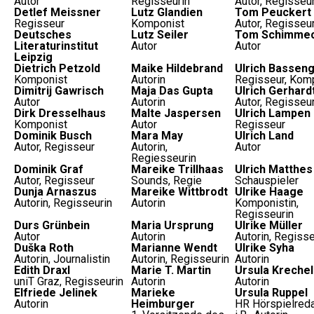
Autor
Regisseurin
Autor, Regisseu
Detlef Meissner
Lutz Glandien
Tom Peuckert
Regisseur
Komponist
Autor, Regisseu
Deutsches
Lutz Seiler
Tom Schimme
Literaturinstitut
Autor
Autor
Leipzig
Dietrich Petzold
Maike Hildebrand
Ulrich Bassen
Komponist
Autorin
Regisseur, Kom
Dimitrij Gawrisch
Maja Das Gupta
Ulrich Gerhard
Autor
Autorin
Autor, Regisseu
Dirk Dresselhaus
Malte Jaspersen
Ulrich Lampen
Komponist
Autor
Regisseur
Dominik Busch
Mara May
Ulrich Land
Autor, Regisseur
Autorin,
Autor
Regiesseurin
Dominik Graf
Mareike Trillhaas
Ulrich Matthes
Autor, Regisseur
Sounds, Regie
Schauspieler
Dunja Arnaszus
Mareike Wittbrodt
Ulrike Haage
Autorin, Regisseurin
Autorin
Komponistin,
Regisseurin
Durs Grünbein
Maria Ursprung
Ulrike Müller
Autor
Autorin
Autorin, Regisse
Duška Roth
Marianne Wendt
Ulrike Syha
Autorin, Journalistin
Autorin, Regisseurin
Autorin
Edith Draxl
Marie T. Martin
Ursula Krechel
uniT Graz, Regisseurin
Autorin
Autorin
Elfriede Jelinek
Marieke
Ursula Ruppel
Autorin
Heimburger
HR Hörspielreda