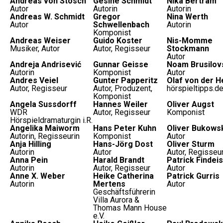
Andreas von Stosch
Gesine Schmidt
Nika Bertram
Autor
Autorin
Autorin
Andreas W. Schmidt
Gregor
Nina Werth
Autor
Schwellenbach
Autorin
Komponist
Andreas Weiser
Guido Koster
Nis-Momme
Musiker, Autor
Autor, Regisseur
Stockmann
Autor
Andreja Andrisević
Gunnar Geisse
Noam Brusilov
Autorin
Komponist
Autor
Andres Veiel
Gunter Papperitz
Olaf von der H
Autor, Regisseur
Autor, Produzent,
hörspieltipps.d
Komponist
Angela Sussdorff
Hannes Weiler
Oliver Augst
WDR
Autor, Regisseur
Komponist
Hörspieldramaturgin i.R.
Angelika Maiworm
Hans Peter Kuhn
Oliver Bukows
Autorin, Regisseurin
Komponist
Autor
Anja Hilling
Hans-Jörg Dost
Oliver Sturm
Autorin
Autor
Autor, Regisseu
Anna Pein
Harald Brandt
Patrick Findeis
Autorin
Autor, Regisseur
Autor
Anne X. Weber
Heike Catherina
Patrick Gurris
Autorin
Mertens
Autor
Geschäftsführerin
Villa Aurora &
Thomas Mann House
e.V.