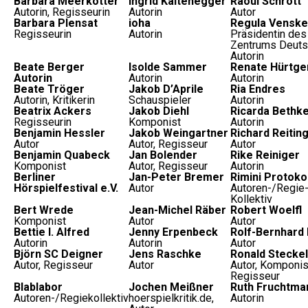
Barbara Meerkötter
Ingrid Kaltenegger
Raoul Schrott
Autorin, Regisseurin
Autorin
Autor
Barbara Plensat
ioha
Regula Venske
Regisseurin
Autorin
Präsidentin de
Zentrums Deuts
Autorin
Beate Berger
Isolde Sammer
Renate Hürtge
Autorin
Autorin
Autorin
Beate Tröger
Jakob D’Aprile
Ria Endres
Autorin, Kritikerin
Schauspieler
Autorin
Beatrix Ackers
Jakob Diehl
Ricarda Bethk
Regisseurin
Komponist
Autorin
Benjamin Hessler
Jakob Weingartner
Richard Reitin
Autor
Autor, Regisseur
Autor
Benjamin Quabeck
Jan Bolender
Rike Reiniger
Komponist
Autor, Regisseur
Autorin
Berliner
Jan-Peter Bremer
Rimini Protokol
Hörspielfestival e.V.
Autor
Autoren-/Regie
Kollektiv
Bert Wrede
Jean-Michel Räber
Robert Woelfl
Komponist
Autor
Autor
Bettie I. Alfred
Jenny Erpenbeck
Rolf-Bernhard 
Autorin
Autorin
Autor
Björn SC Deigner
Jens Raschke
Ronald Steckel
Autor, Regisseur
Autor
Autor, Komponis
Regisseur
Blablabor
Jochen Meißner
Ruth Fruchtma
Autoren-/Regiekollektiv
hoerspielkritik.de,
Autorin