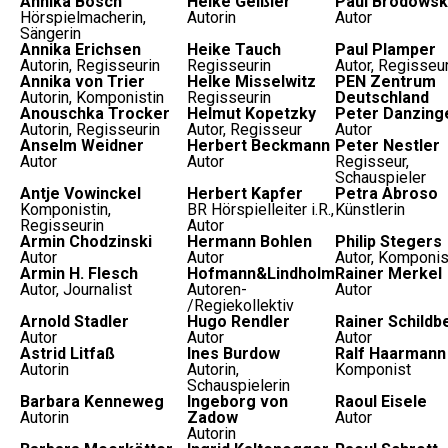
Annika Bosch
Heike Geißler
Paul Brodowsk
Hörspielmacherin,
Autorin
Autor
Sängerin
Annika Erichsen
Heike Tauch
Paul Plamper
Autorin, Regisseurin
Regisseurin
Autor, Regisseu
Annika von Trier
Helke Misselwitz
PEN Zentrum
Autorin, Komponistin
Regisseurin
Deutschland
Anouschka Trocker
Helmut Kopetzky
Peter Danzing
Autorin, Regisseurin
Autor, Regisseur
Autor
Anselm Weidner
Herbert Beckmann
Peter Nestler
Autor
Autor
Regisseur,
Schauspieler
Antje Vowinckel
Herbert Kapfer
Petra Abroso
Komponistin,
BR Hörspielleiter i.R.,
Künstlerin
Regisseurin
Autor
Armin Chodzinski
Hermann Bohlen
Philip Stegers
Autor
Autor
Autor, Komponis
Armin H. Flesch
Hofmann&Lindholm
Rainer Merkel
Autor, Journalist
Autoren-
Autor
/Regiekollektiv
Arnold Stadler
Hugo Rendler
Rainer Schildb
Autor
Autor
Autor
Astrid Litfaß
Ines Burdow
Ralf Haarmann
Autorin
Autorin,
Komponist
Schauspielerin
Barbara Kenneweg
Ingeborg von
Raoul Eisele
Autorin
Zadow
Autor
Autorin