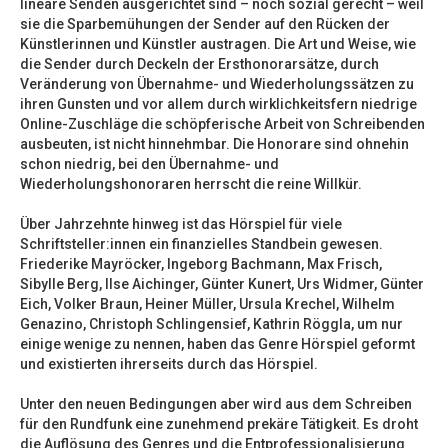
lineare Senden ausgerichtet sind – noch sozial gerecht – weil
sie die Sparbemühungen der Sender auf den Rücken der
Künstlerinnen und Künstler austragen. Die Art und Weise, wie
die Sender durch Deckeln der Ersthonorarsätze, durch
Veränderung von Übernahme- und Wiederholungssätzen zu
ihren Gunsten und vor allem durch wirklichkeitsfern niedrige
Online-Zuschläge die schöpferische Arbeit von Schreibenden
ausbeuten, ist nicht hinnehmbar. Die Honorare sind ohnehin
schon niedrig, bei den Übernahme- und
Wiederholungshonoraren herrscht die reine Willkür.
Über Jahrzehnte hinweg ist das Hörspiel für viele
Schriftsteller:innen ein finanzielles Standbein gewesen.
Friederike Mayröcker, Ingeborg Bachmann, Max Frisch,
Sibylle Berg, Ilse Aichinger, Günter Kunert, Urs Widmer, Günter
Eich, Volker Braun, Heiner Müller, Ursula Krechel, Wilhelm
Genazino, Christoph Schlingensief, Kathrin Röggla, um nur
einige wenige zu nennen, haben das Genre Hörspiel geformt
und existierten ihrerseits durch das Hörspiel.
Unter den neuen Bedingungen aber wird aus dem Schreiben
für den Rundfunk eine zunehmend prekäre Tätigkeit. Es droht
die Auflösung des Genres und die Entprofessionalisierung