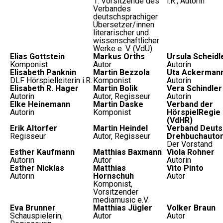
1. Vorsitzende des
i.R., Autorin
Verbandes
deutschsprachiger
Übersetzer/innen
literarischer und
wissenschaftlicher
Werke e. V. (VdÜ)
Elias Gottstein
Markus Orths
Ursula Scheidl
Komponist
Autor
Autorin
Elisabeth Panknin
Martin Bezzola
Uta Ackerman
DLF Hörspielleiterin i.R.
Komponist
Autorin
Elisabeth R. Hager
Martin Bolik
Vera Schindler
Autorin
Autor, Regisseur
Autorin
Elke Heinemann
Martin Daske
Verband der
Autorin
Komponist
HörspielRegie e
(VdHR)
Erik Altorfer
Martin Heindel
Verband Deuts
Regisseur
Autor, Regisseur
Drehbuchautor
Der Vorstand
Esther Kaufmann
Matthias Baxmann
Viola Rohner
Autorin
Autor
Autorin
Esther Nicklas
Matthias
Vito Pinto
Autorin
Hornschuh
Autor
Komponist,
Vorsitzender
mediamusic e.V.
Eva Brunner
Matthias Jügler
Volker Braun
Schauspielerin,
Autor
Autor