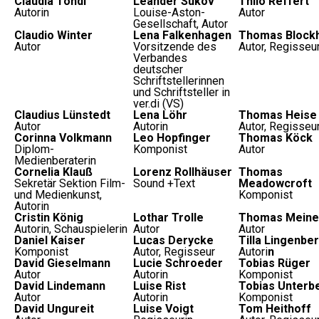
Claudia Tondl
Leander Sukov
Thilo Reffert
Autorin
Louise-Aston-
Autor
Gesellschaft, Autor
Claudio Winter
Lena Falkenhagen
Thomas Block
Autor
Vorsitzende des
Autor, Regisseu
Verbandes
deutscher
Schriftstellerinnen
und Schriftsteller in
ver.di (VS)
Claudius Lünstedt
Lena Löhr
Thomas Heise
Autor
Autorin
Autor, Regisseu
Corinna Volkmann
Leo Hopfinger
Thomas Köck
Diplom-
Komponist
Autor
Medienberaterin
Cornelia Klauß
Lorenz Rollhäuser
Thomas
Sekretär Sektion Film-
Sound +Text
Meadowcroft
und Medienkunst,
Komponist
Autorin
Cristin König
Lothar Trolle
Thomas Meine
Autorin, Schauspielerin
Autor
Autor
Daniel Kaiser
Lucas Derycke
Tilla Lingenbe
Komponist
Autor, Regisseur
Autori
n
David Gieselmann
Lucie Schroeder
Tobias Rüger
Autor
Autorin
Komponist
David Lindemann
Luise Rist
Tobias Unterb
Autor
Autorin
Komponist
David Ungureit
Luise Voigt
Tom Heithoff