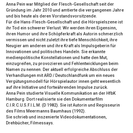
Anna Pein war Mitglied der Flesch-Gesellschaft seit der
Gründung im Jahr 2010 und amtierte die vergangenen Jahre
und bis heute als deren Vorstandsvorsitzende.
Für die Hans-Flesch-Gesellschaft und die Hörspielszene ist
ihr Tod ein schwerer Verlust. Wir werden ihren Eigensinn,
ihren Humor und ihre Schöpferkraft als Autorin schmerzlich
vermissen und nicht zuletzt ihre tiefe Menschlichkeit, ihre
Neugier am anderen und ihre Kraft als Impulsgeberin für
Innovationen und politisches Handeln. Sie erkannte
medienpolitische Konstellationen und hatte den Mut,
einzugreifen, zu provozieren und Fehlentwicklungen beim
Namen zu nennen. Der aktuell erfolgreiche Abschluss der
Verhandlungen mit ARD / Deutschlandfunk um ein neues
Vergütungsmodell für Hörspielautor:innen geht wesentlich
auf ihre Initiative und fortwährenden Impulse zurück.
Anna Pein studierte Visuelle Kommunikation an der HfbK
Hamburg. Dort realisierte sie den Dokumentarfilm
C.I.R.C.U.S.F.I.L.M. (D 1982). Sie ist Autorin und Regisseurin
des Films Meermanns Baumhaus (1992).
Sie schrieb und inszenierte Videodokumentationen,
Drehbücher, Filmessays.