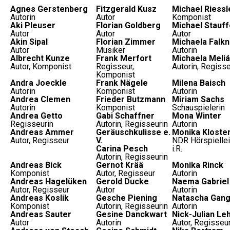
Agnes Gerstenberg
Fitzgerald Kusz
Michael Riessl
Autorin
Autor
Komponist
Aki Pleuser
Florian Goldberg
Michael Stauff
Autor
Autor
Autor
Akin Sipal
Florian Zimmer
Michaela Falkn
Autor
Musiker
Autorin
Albrecht Kunze
Frank Merfort
Michaela Meli
Autor, Komponist
Regisseur,
Autorin, Regisse
Komponist
Andra Joeckle
Frank Nägele
Milena Baisch
Autorin
Komponist
Autorin
Andrea Clemen
Frieder Butzmann
Miriam Sachs
Autorin
Komponist
Schauspielerin
Andrea Getto
Gabi Schaffner
Mona Winter
Regisseurin
Autorin, Regisseurin
Autorin
Andreas Ammer
Geräuschkulisse e.
Monika Kloste
Autor, Regisseur
V.
NDR Hörspiellei
Carina Pesch
i.R.
Autorin, Regisseurin
Andreas Bick
Gernot Krää
Monika Rinck
Komponist
Autor, Regisseur
Autorin
Andreas Hagelüken
Gerold Ducke
Naema Gabriel
Autor, Regisseur
Autor
Autorin
Andreas Koslik
Gesche Piening
Natascha Gang
Komponist
Autorin, Regisseurin
Autorin
Andreas Sauter
Gesine Danckwart
Nick-Julian L
Autor
Autorin
Autor, Regisseu