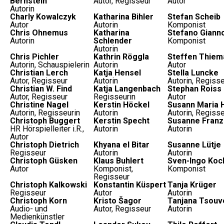
Bernstein
Autor, Regisseur
Autor
Autorin
Charly Kowalczyk
Katharina Bihler
Stefan Scheib
Autor
Autorin
Komponist
Chris Ohnemus
Katharina
Stefano Gianno
Autorin
Schlender
Komponist
Autorin
Chris Pichler
Kathrin Röggla
Steffen Thiem
Autorin, Schauspielerin
Autorin
Autor
Christian Lerch
Katja Hensel
Stella Luncke
Autor, Regisseur
Autorin
Autorin, Regisse
Christian W. Find
Katja Langenbach
Stephan Roiss
Autor, Regisseur
Regisseurin
Autor
Christine Nagel
Kerstin Höckel
Susann Maria 
Autorin, Regisseurin
Autorin
Autorin, Regisse
Christoph Buggert
Kerstin Specht
Susanne Fran
HR Hörspielleiter i.R.,
Autorin
Autorin
Autor
Christoph Dietrich
Khyana el Bitar
Susanne Lütje
Regisseur
Autorin
Autorin
Christoph Güsken
Klaus Buhlert
Sven-Ingo Koc
Autor
Komponist,
Komponist
Regisseur
Christoph Kalkowski
Konstantin Küspert
Tanja Krüger
Regisseur
Autor
Autorin
Christoph Korn
Kristo Šagor
Tanjana Tsouve
Audio- und
Autor, Regisseur
Autorin
Medienkünstler