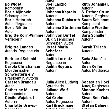
Autor
Bo Wiget
Joël László
Ruth Johanna 
Komponist
Autor
Autorin
Boris Aljinovic
Johanna Kaptein
S. Esther Stru
Schauspieler
Autorin
Autorin, Regisse
Boris Heinrich
Johanna Rubinroth
Saam Schlamm
Autor, Regisseur
Autorin
Komponist
Boris Nikitin
J
ohanna Stuttmann
Sabine Worth
Autor
Autorin
Komponistin
Brigitte Korn-Wimmer
John von Düffel
Sara Schüller
Verlegerin
UDK Szenisches
Autorin
Schreiben, Autor
Brigitte Landes
Josef Maria
Sarah Trilsch
Autorin, Regisseurin
Schäfers
Autorin
Autor
Burkhard Schmid
Judith Lorentz
Saša Stanišic
Regisseur
Regisseurin
Autor
Carola Christiansen
Judith Ruyters
Sean Keller
Mörderische
Autorin
Autor, Medienkü
Schwestern e.V.
Präsidentin, Autorin
Carsten Brandau
Julia Alice Ludwig
Sebastian Hoc
Autor
Sprecherin
Autor, Regisseu
Catherine Milliken
Juliane Wolf
Simone Kuche
Komponistin
Autorin
Autorin
Cécile Wajsbrot
Kai Grehn
Sivan Ben Yish
Autorin
Autor, Regisseur
Autorin
Charlotte Drews-
Karl Bruckmaier
Stefan Dähner