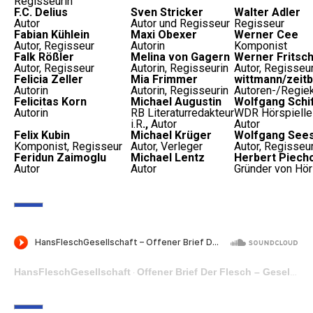
Regisseurin
F.C. Delius
Sven Stricker
Walter Adler
Autor
Autor und Regisseur
Regisseur
Fabian Kühlein
Maxi Obexer
Werner Cee
Autor, Regisseur
Autorin
Komponist
Falk Rößler
Melina von Gagern
Werner Fritsc
Autor, Regisseur
Autorin, Regisseurin
Autor, Regisseu
Felicia Zeller
Mia Frimmer
wittmann/zeit
Autorin
Autorin, Regisseurin
Autoren-/Regiek
Felicitas Korn
Michael Augustin
Wolfgang Schi
Autorin
RB Literaturredakteur
WDR Hörspielleit
i.R
.,
Autor
Autor
Felix Kubin
Michael Krüger
Wolfgang See
Komponist, Regisseur
Autor, Verleger
Autor, Regisseu
Feridun Zaimoglu
Michael Lentz
Herbert Piech
Autor
Autor
Gründer von Hö
HansFleschGesellschaft
Offener Brief Der Flesch – Gesellschaft
·