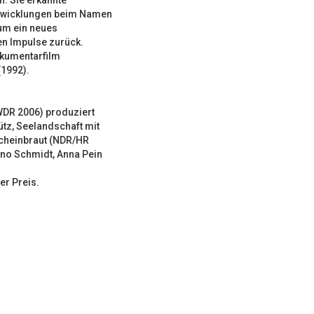
n. Sie erkannte
entwicklungen beim Namen
 um ein neues
en Impulse zurück.
okumentarfilm
(1992).
WDR 2006) produziert
tz, Seelandschaft mit
scheinbraut (NDR/HR
rno Schmidt, Anna Pein
er Preis.