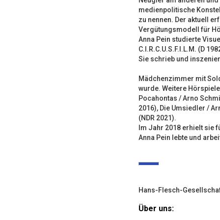
Neugier am anderen und i
medienpolitische Konstel
zu nennen. Der aktuell e
Vergütungsmodell für Hör
Anna Pein studierte Visu
C.I.R.C.U.S.F.I.L.M. (D 1
Sie schrieb und inszenie
Mädchenzimmer mit Solda
wurde. Weitere Hörspiele
Pocahontas / Arno Schmi
2016), Die Umsiedler / A
(NDR 2021).
Im Jahr 2018 erhielt sie
Anna Pein lebte und arbeit
Hans-Flesch-Gesellschaf
Über uns: