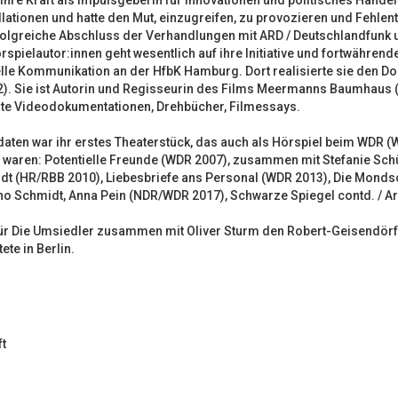
hre Kraft als Impulsgeberin für Innovationen und politisches Handel
lationen und hatte den Mut, einzugreifen, zu provozieren und Fehl
rfolgreiche Abschluss der Verhandlungen mit ARD / Deutschlandfunk
spielautor:innen geht wesentlich auf ihre Initiative und fortwährend
elle Kommunikation an der HfbK Hamburg. Dort realisierte sie den D
982). Sie ist Autorin und Regisseurin des Films Meermanns Baumhaus 
rte Videodokumentationen, Drehbücher, Filmessays.
ten war ihr erstes Theaterstück, das auch als Hörspiel beim WDR (
 waren: Potentielle Freunde (WDR 2007), zusammen mit Stefanie Schü
dt (HR/RBB 2010), Liebesbriefe ans Personal (WDR 2013), Die Mond
rno Schmidt, Anna Pein (NDR/WDR 2017), Schwarze Spiegel contd. / A
 für Die Umsiedler zusammen mit Oliver Sturm den Robert-Geisendörf
ete in Berlin.
t