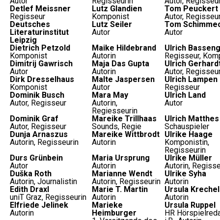
Autor
Regisseurin
Autor, Regisseu
Detlef Meissner
Lutz Glandien
Tom Peuckert
Regisseur
Komponist
Autor, Regisseu
Deutsches
Lutz Seiler
Tom Schimme
Literaturinstitut
Autor
Autor
Leipzig
Dietrich Petzold
Maike Hildebrand
Ulrich Bassen
Komponist
Autorin
Regisseur, Kom
Dimitrij Gawrisch
Maja Das Gupta
Ulrich Gerhard
Autor
Autorin
Autor, Regisseu
Dirk Dresselhaus
Malte Jaspersen
Ulrich Lampen
Komponist
Autor
Regisseur
Dominik Busch
Mara May
Ulrich Land
Autor, Regisseur
Autorin,
Autor
Regiesseurin
Dominik Graf
Mareike Trillhaas
Ulrich Matthes
Autor, Regisseur
Sounds, Regie
Schauspieler
Dunja Arnaszus
Mareike Wittbrodt
Ulrike Haage
Autorin, Regisseurin
Autorin
Komponistin,
Regisseurin
Durs Grünbein
Maria Ursprung
Ulrike Müller
Autor
Autorin
Autorin, Regisse
Duška Roth
Marianne Wendt
Ulrike Syha
Autorin, Journalistin
Autorin, Regisseurin
Autorin
Edith Draxl
Marie T. Martin
Ursula Krechel
uniT Graz, Regisseurin
Autorin
Autorin
Elfriede Jelinek
Marieke
Ursula Ruppel
Autorin
Heimburger
HR Hörspielreda