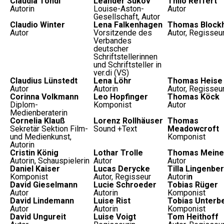
Claudia Tondl
Leander Sukov
Thilo Reffert
Autorin
Louise-Aston-
Autor
Gesellschaft, Autor
Claudio Winter
Lena Falkenhagen
Thomas Block
Autor
Vorsitzende des
Autor, Regisseu
Verbandes
deutscher
Schriftstellerinnen
und Schriftsteller in
ver.di (VS)
Claudius Lünstedt
Lena Löhr
Thomas Heise
Autor
Autorin
Autor, Regisseu
Corinna Volkmann
Leo Hopfinger
Thomas Köck
Diplom-
Komponist
Autor
Medienberaterin
Cornelia Klauß
Lorenz Rollhäuser
Thomas
Sekretär Sektion Film-
Sound +Text
Meadowcroft
und Medienkunst,
Komponist
Autorin
Cristin König
Lothar Trolle
Thomas Meine
Autorin, Schauspielerin
Autor
Autor
Daniel Kaiser
Lucas Derycke
Tilla Lingenbe
Komponist
Autor, Regisseur
Autori
n
David Gieselmann
Lucie Schroeder
Tobias Rüger
Autor
Autorin
Komponist
David Lindemann
Luise Rist
Tobias Unterb
Autor
Autorin
Komponist
David Ungureit
Luise Voigt
Tom Heithoff