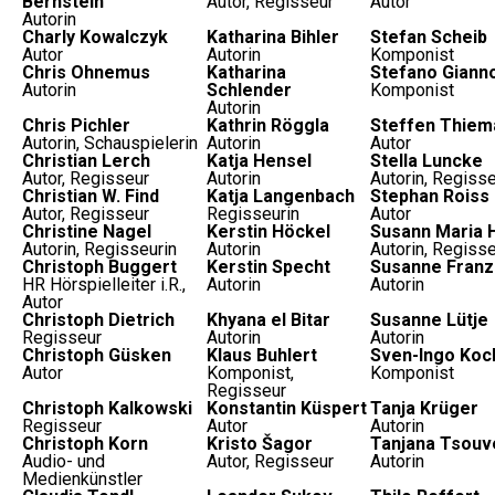
Bernstein
Autor, Regisseur
Autor
Autorin
Charly Kowalczyk
Katharina Bihler
Stefan Scheib
Autor
Autorin
Komponist
Chris Ohnemus
Katharina
Stefano Gianno
Autorin
Schlender
Komponist
Autorin
Chris Pichler
Kathrin Röggla
Steffen Thiem
Autorin, Schauspielerin
Autorin
Autor
Christian Lerch
Katja Hensel
Stella Luncke
Autor, Regisseur
Autorin
Autorin, Regisse
Christian W. Find
Katja Langenbach
Stephan Roiss
Autor, Regisseur
Regisseurin
Autor
Christine Nagel
Kerstin Höckel
Susann Maria 
Autorin, Regisseurin
Autorin
Autorin, Regisse
Christoph Buggert
Kerstin Specht
Susanne Fran
HR Hörspielleiter i.R.,
Autorin
Autorin
Autor
Christoph Dietrich
Khyana el Bitar
Susanne Lütje
Regisseur
Autorin
Autorin
Christoph Güsken
Klaus Buhlert
Sven-Ingo Koc
Autor
Komponist,
Komponist
Regisseur
Christoph Kalkowski
Konstantin Küspert
Tanja Krüger
Regisseur
Autor
Autorin
Christoph Korn
Kristo Šagor
Tanjana Tsouve
Audio- und
Autor, Regisseur
Autorin
Medienkünstler