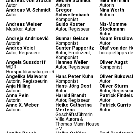
Andreas von Stosch
Gesine Schmidt
Nika Bertram
Autor
Autorin
Autorin
Andreas W. Schmidt
Gregor
Nina Werth
Autor
Schwellenbach
Autorin
Komponist
Andreas Weiser
Guido Koster
Nis-Momme
Musiker, Autor
Autor, Regisseur
Stockmann
Autor
Andreja Andrisević
Gunnar Geisse
Noam Brusilov
Autorin
Komponist
Autor
Andres Veiel
Gunter Papperitz
Olaf von der H
Autor, Regisseur
Autor, Produzent,
hörspieltipps.d
Komponist
Angela Sussdorff
Hannes Weiler
Oliver Augst
WDR
Autor, Regisseur
Komponist
Hörspieldramaturgin i.R.
Angelika Maiworm
Hans Peter Kuhn
Oliver Bukows
Autorin, Regisseurin
Komponist
Autor
Anja Hilling
Hans-Jörg Dost
Oliver Sturm
Autorin
Autor
Autor, Regisseu
Anna Pein
Harald Brandt
Patrick Findeis
Autorin
Autor, Regisseur
Autor
Anne X. Weber
Heike Catherina
Patrick Gurris
Autorin
Mertens
Autor
Geschäftsführerin
Villa Aurora &
Thomas Mann House
e.V.