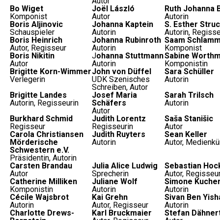
Autor
Bo Wiget
Joël László
Ruth Johanna 
Komponist
Autor
Autorin
Boris Aljinovic
Johanna Kaptein
S. Esther Stru
Schauspieler
Autorin
Autorin, Regisse
Boris Heinrich
Johanna Rubinroth
Saam Schlamm
Autor, Regisseur
Autorin
Komponist
Boris Nikitin
J
ohanna Stuttmann
Sabine Worth
Autor
Autorin
Komponistin
Brigitte Korn-Wimmer
John von Düffel
Sara Schüller
Verlegerin
UDK Szenisches
Autorin
Schreiben, Autor
Brigitte Landes
Josef Maria
Sarah Trilsch
Autorin, Regisseurin
Schäfers
Autorin
Autor
Burkhard Schmid
Judith Lorentz
Saša Stanišic
Regisseur
Regisseurin
Autor
Carola Christiansen
Judith Ruyters
Sean Keller
Mörderische
Autorin
Autor, Medienkü
Schwestern e.V.
Präsidentin, Autorin
Carsten Brandau
Julia Alice Ludwig
Sebastian Hoc
Autor
Sprecherin
Autor, Regisseu
Catherine Milliken
Juliane Wolf
Simone Kuche
Komponistin
Autorin
Autorin
Cécile Wajsbrot
Kai Grehn
Sivan Ben Yish
Autorin
Autor, Regisseur
Autorin
Charlotte Drews-
Karl Bruckmaier
Stefan Dähner