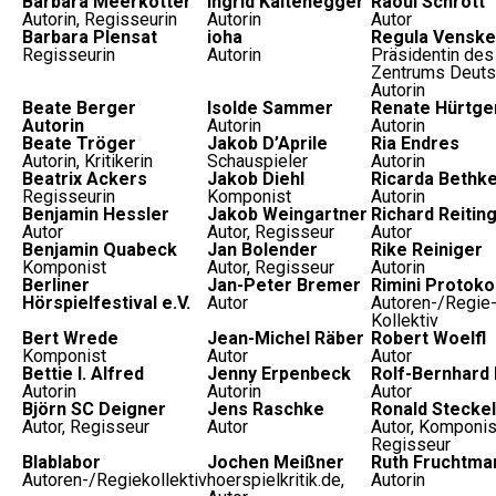
Barbara Meerkötter
Ingrid Kaltenegger
Raoul Schrott
Autorin, Regisseurin
Autorin
Autor
Barbara Plensat
ioha
Regula Venske
Regisseurin
Autorin
Präsidentin de
Zentrums Deuts
Autorin
Beate Berger
Isolde Sammer
Renate Hürtge
Autorin
Autorin
Autorin
Beate Tröger
Jakob D’Aprile
Ria Endres
Autorin, Kritikerin
Schauspieler
Autorin
Beatrix Ackers
Jakob Diehl
Ricarda Bethk
Regisseurin
Komponist
Autorin
Benjamin Hessler
Jakob Weingartner
Richard Reitin
Autor
Autor, Regisseur
Autor
Benjamin Quabeck
Jan Bolender
Rike Reiniger
Komponist
Autor, Regisseur
Autorin
Berliner
Jan-Peter Bremer
Rimini Protokol
Hörspielfestival e.V.
Autor
Autoren-/Regie
Kollektiv
Bert Wrede
Jean-Michel Räber
Robert Woelfl
Komponist
Autor
Autor
Bettie I. Alfred
Jenny Erpenbeck
Rolf-Bernhard 
Autorin
Autorin
Autor
Björn SC Deigner
Jens Raschke
Ronald Steckel
Autor, Regisseur
Autor
Autor, Komponis
Regisseur
Blablabor
Jochen Meißner
Ruth Fruchtma
Autoren-/Regiekollektiv
hoerspielkritik.de,
Autorin