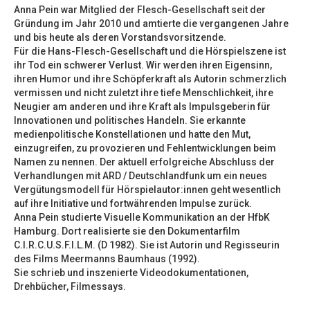
Anna Pein war Mitglied der Flesch-Gesellschaft seit der
Gründung im Jahr 2010 und amtierte die vergangenen Jahre
und bis heute als deren Vorstandsvorsitzende.
Für die Hans-Flesch-Gesellschaft und die Hörspielszene ist
ihr Tod ein schwerer Verlust. Wir werden ihren Eigensinn,
ihren Humor und ihre Schöpferkraft als Autorin schmerzlich
vermissen und nicht zuletzt ihre tiefe Menschlichkeit, ihre
Neugier am anderen und ihre Kraft als Impulsgeberin für
Innovationen und politisches Handeln. Sie erkannte
medienpolitische Konstellationen und hatte den Mut,
einzugreifen, zu provozieren und Fehlentwicklungen beim
Namen zu nennen. Der aktuell erfolgreiche Abschluss der
Verhandlungen mit ARD / Deutschlandfunk um ein neues
Vergütungsmodell für Hörspielautor:innen geht wesentlich
auf ihre Initiative und fortwährenden Impulse zurück.
Anna Pein studierte Visuelle Kommunikation an der HfbK
Hamburg. Dort realisierte sie den Dokumentarfilm
C.I.R.C.U.S.F.I.L.M. (D 1982). Sie ist Autorin und Regisseurin
des Films Meermanns Baumhaus (1992).
Sie schrieb und inszenierte Videodokumentationen,
Drehbücher, Filmessays.