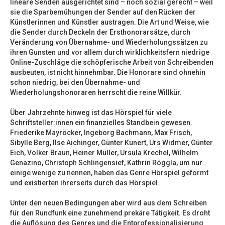
lineare Senden ausgerichtet sind – noch sozial gerecht – weil
sie die Sparbemühungen der Sender auf den Rücken der
Künstlerinnen und Künstler austragen. Die Art und Weise, wie
die Sender durch Deckeln der Ersthonorarsätze, durch
Veränderung von Übernahme- und Wiederholungssätzen zu
ihren Gunsten und vor allem durch wirklichkeitsfern niedrige
Online-Zuschläge die schöpferische Arbeit von Schreibenden
ausbeuten, ist nicht hinnehmbar. Die Honorare sind ohnehin
schon niedrig, bei den Übernahme- und
Wiederholungshonoraren herrscht die reine Willkür.
Über Jahrzehnte hinweg ist das Hörspiel für viele
Schriftsteller:innen ein finanzielles Standbein gewesen.
Friederike Mayröcker, Ingeborg Bachmann, Max Frisch,
Sibylle Berg, Ilse Aichinger, Günter Kunert, Urs Widmer, Günter
Eich, Volker Braun, Heiner Müller, Ursula Krechel, Wilhelm
Genazino, Christoph Schlingensief, Kathrin Röggla, um nur
einige wenige zu nennen, haben das Genre Hörspiel geformt
und existierten ihrerseits durch das Hörspiel.
Unter den neuen Bedingungen aber wird aus dem Schreiben
für den Rundfunk eine zunehmend prekäre Tätigkeit. Es droht
die Auflösung des Genres und die Entprofessionalisierung