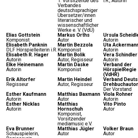
1. Vorsitzende des
i.R., Autorin
Verbandes
deutschsprachiger
Übersetzer/innen
literarischer und
wissenschaftlicher
Werke e. V. (VdÜ)
Elias Gottstein
Markus Orths
Ursula Scheidl
Komponist
Autor
Autorin
Elisabeth Panknin
Martin Bezzola
Uta Ackerman
DLF Hörspielleiterin i.R.
Komponist
Autorin
Elisabeth R. Hager
Martin Bolik
Vera Schindler
Autorin
Autor, Regisseur
Autorin
Elke Heinemann
Martin Daske
Verband der
Autorin
Komponist
HörspielRegie e
(VdHR)
Erik Altorfer
Martin Heindel
Verband Deuts
Regisseur
Autor, Regisseur
Drehbuchautor
Der Vorstand
Esther Kaufmann
Matthias Baxmann
Viola Rohner
Autorin
Autor
Autorin
Esther Nicklas
Matthias
Vito Pinto
Autorin
Hornschuh
Autor
Komponist,
Vorsitzender
mediamusic e.V.
Eva Brunner
Matthias Jügler
Volker Braun
Schauspielerin,
Autor
Autor