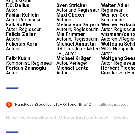
Regisseurin
F.C. Delius
Sven Stricker
Walter Adler
Autor
Autor und Regisseur
Regisseur
Fabian Kühlein
Maxi Obexer
Werner Cee
Autor, Regisseur
Autorin
Komponist
Falk Rößler
Melina von Gagern
Werner Fritsc
Autor, Regisseur
Autorin, Regisseurin
Autor, Regisseu
Felicia Zeller
Mia Frimmer
wittmann/zeit
Autorin
Autorin, Regisseurin
Autoren-/Regiek
Felicitas Korn
Michael Augustin
Wolfgang Schi
Autorin
RB Literaturredakteur
WDR Hörspielleit
i.R
.,
Autor
Autor
Felix Kubin
Michael Krüger
Wolfgang See
Komponist, Regisseur
Autor, Verleger
Autor, Regisseu
Feridun Zaimoglu
Michael Lentz
Herbert Piech
Autor
Autor
Gründer von Hö
HansFleschGesellschaft
Offener Brief Der Flesch – Gesellschaft
·