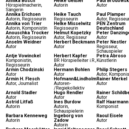
Annika Bosch
Heike Geißler
Paul Brodowsk
Hörspielmacherin,
Autorin
Autor
Sängerin
Annika Erichsen
Heike Tauch
Paul Plamper
Autorin, Regisseurin
Regisseurin
Autor, Regisseu
Annika von Trier
Helke Misselwitz
PEN Zentrum
Autorin, Komponistin
Regisseurin
Deutschland
Anouschka Trocker
Helmut Kopetzky
Peter Danzing
Autorin, Regisseurin
Autor, Regisseur
Autor
Anselm Weidner
Herbert Beckmann
Peter Nestler
Autor
Autor
Regisseur,
Schauspieler
Antje Vowinckel
Herbert Kapfer
Petra Abroso
Komponistin,
BR Hörspielleiter i.R.,
Künstlerin
Regisseurin
Autor
Armin Chodzinski
Hermann Bohlen
Philip Stegers
Autor
Autor
Autor, Komponis
Armin H. Flesch
Hofmann&Lindholm
Rainer Merkel
Autor, Journalist
Autoren-
Autor
/Regiekollektiv
Arnold Stadler
Hugo Rendler
Rainer Schildb
Autor
Autor
Autor
Astrid Litfaß
Ines Burdow
Ralf Haarmann
Autorin
Autorin,
Komponist
Schauspielerin
Barbara Kenneweg
Ingeborg von
Raoul Eisele
Autorin
Zadow
Autor
Autorin